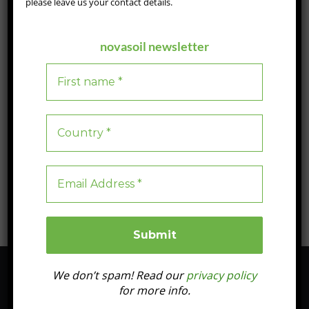
please leave us your contact details.
JULY 18, 2024
Soil health’s critical role in implementing Eco-schemes
novasoil newsletter
La salud del suelo es fundamental para la agricultura sostenible,
influyendo directamente en el rendimiento de los cultivos, la
calidad ambiental y el ecosistema. La Unión Europea (UE) ha
integrado esquemas ambientales en su Política Agrícola Común
(PAC) para promover beneficios ambientales y climáticos
mientras apoya al sector agrícola.
Blog
1
3 min read
We don’t spam! Read our
privacy policy
for more info.